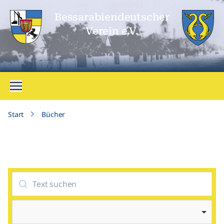
Bessarabien­deutscher
Verein e.V.
Menü öffnen
Start
Bücher
Suche
Buchkategorie