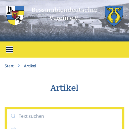
Bessarabien­deutscher
Verein e.V.
Menü öffnen
Start
Artikel
Artikel
Suche
Datum