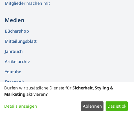
Mitglieder machen mit
Medien
Büchershop
Mitteilungsblatt
Jahrbuch
Artikelarchiv
Youtube
Facebook
Dürfen wir zusätzliche Dienste für
Sicherheit, Styling &
Findbücher
Marketing
aktivieren?
Widerrufsformular
Details anzeigen
Ablehnen
Das ist ok
Datenschutz
Impressum
Kontakt
Zustimmung ändern