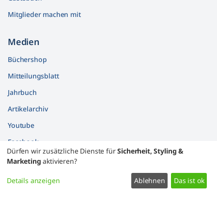
Mitglieder machen mit
Medien
Büchershop
Mitteilungsblatt
Jahrbuch
Artikelarchiv
Youtube
Facebook
Dürfen wir zusätzliche Dienste für
Sicherheit, Styling &
Findbücher
Marketing
aktivieren?
Widerrufsformular
Details anzeigen
Ablehnen
Das ist ok
Datenschutz
Impressum
Kontakt
Zustimmung ändern