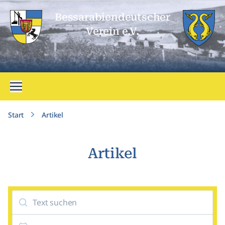
Bessarabien­deutscher
Verein e.V.
Menü öffnen
Start
Artikel
Artikel
Suche
Datum