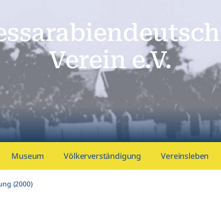
essarabien­deutsch
Verein e.V.
Museum
Völkerverständigung
Vereinsleben
ung (2000)