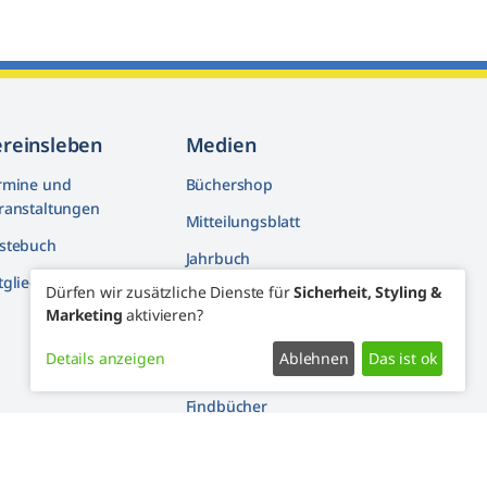
ereinsleben
Medien
rmine und
Büchershop
ranstaltungen
Mitteilungsblatt
stebuch
Jahrbuch
tglieder machen mit
Dürfen wir zusätzliche Dienste für
Sicherheit, Styling &
Artikelarchiv
Marketing
aktivieren?
Youtube
Details anzeigen
Ablehnen
Das ist ok
Facebook
Findbücher
Widerrufsformular