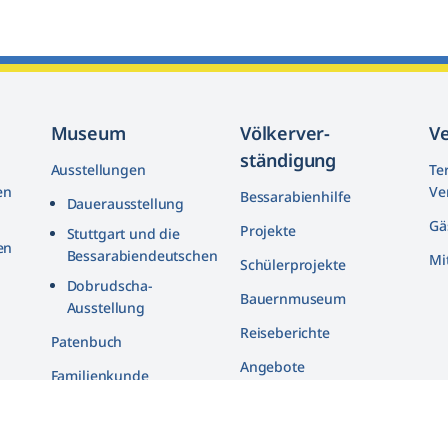
Museum
Völkerver­
V
ständigung
Ausstellungen
Te
en
Ve
Bessarabienhilfe
Dauerausstellung
Gä
Projekte
Stuttgart und die
en
Bessarabiendeutschen
Mi
Schülerprojekte
n
Dobrudscha­-
Bauernmuseum
Ausstellung
Reiseberichte
n
Patenbuch
Angebote
Familienkunde
Bildarchiv
in
Quellenarchiv