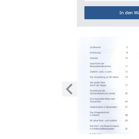
In den W
Voriges Bild