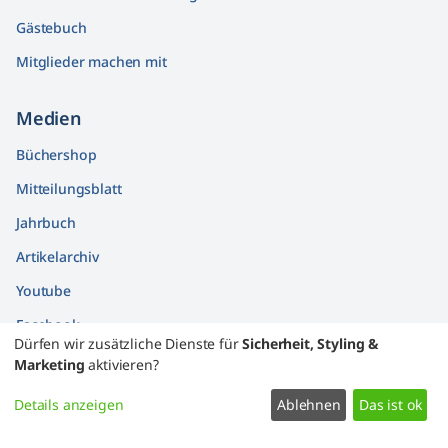
Gästebuch
Mitglieder machen mit
Medien
Büchershop
Mitteilungsblatt
Jahrbuch
Artikelarchiv
Youtube
Facebook
Dürfen wir zusätzliche Dienste für
Sicherheit, Styling &
Findbücher
Marketing
aktivieren?
Widerrufsformular
Details anzeigen
Ablehnen
Das ist ok