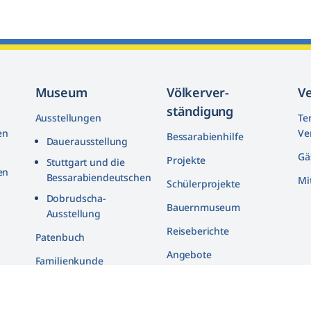
Museum
Völkerver­
V
ständigung
Ausstellungen
Te
en
Ve
Bessarabienhilfe
Dauerausstellung
Gä
Projekte
Stuttgart und die
en
Bessarabiendeutschen
Mi
Schülerprojekte
n
Dobrudscha­-
Bauernmuseum
Ausstellung
Reiseberichte
n
Patenbuch
Angebote
Familienkunde
Bildarchiv
in
Quellenarchiv