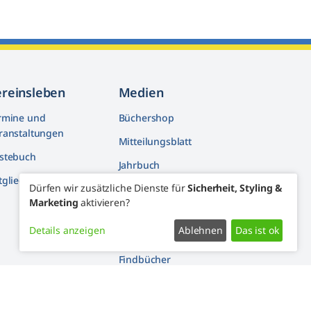
ereinsleben
Medien
rmine und
Büchershop
ranstaltungen
Mitteilungsblatt
stebuch
Jahrbuch
tglieder machen mit
Dürfen wir zusätzliche Dienste für
Sicherheit, Styling &
Artikelarchiv
Marketing
aktivieren?
Youtube
Details anzeigen
Ablehnen
Das ist ok
Facebook
Findbücher
Widerrufsformular