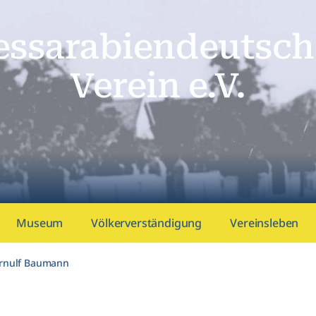
essarabien­deutsch
Verein e.V.
Museum
Völkerverständigung
Vereinsleben
Arnulf Baumann