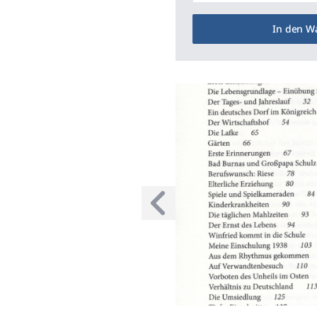
In den W
Voriges Bild