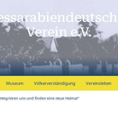
essarabien­deutsch
Verein e.V.
Museum
Völkerverständigung
Vereinsleben
r integrieren uns und finden eine neue Heimat"