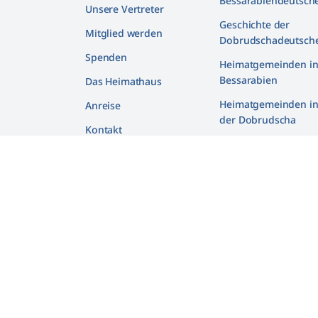
Bessarabiendeutsch
Unsere Vertreter
Geschichte der
Mitglied werden
Dobrudschadeutsch
Spenden
Heimatgemeinden i
Bessarabien
Das Heimathaus
Heimatgemeinden i
Anreise
der Dobrudscha
Kontakt
Biografien
Deutsche und Juden 
Bessarabien
Gedenkstätte
2007 – 2026 Bessarabiendeutscher V