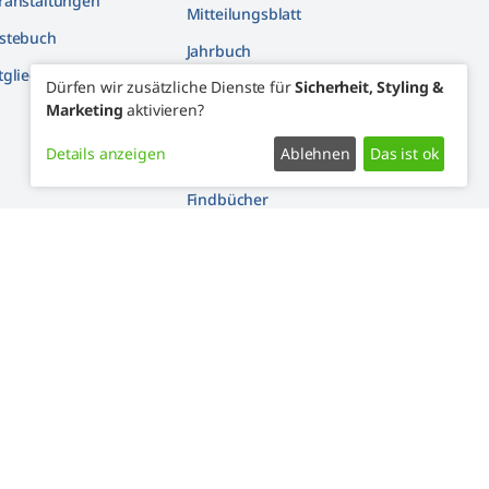
ranstaltungen
Mitteilungsblatt
stebuch
Jahrbuch
tglieder machen mit
Dürfen wir zusätzliche Dienste für
Sicherheit, Styling &
Artikelarchiv
Marketing
aktivieren?
Youtube
Details anzeigen
Ablehnen
Das ist ok
Facebook
Findbücher
Widerrufsformular
Impressum
Kontakt
Zustimmung ändern