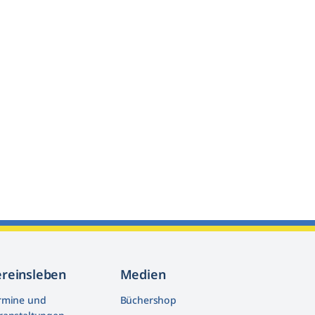
ereinsleben
Medien
rmine und
Büchershop