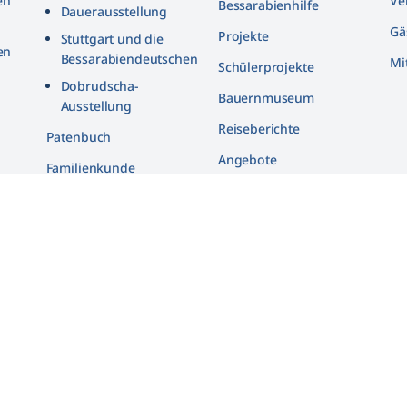
en
Ve
Bessarabienhilfe
Dauerausstellung
Gä
Projekte
Stuttgart und die
en
Bessarabiendeutschen
Mi
Schülerprojekte
n
Dobrudscha­-
Bauernmuseum
Ausstellung
Reiseberichte
n
Patenbuch
Angebote
Familienkunde
Bildarchiv
in
Quellenarchiv
Bibliothek
Digitalisierung
erein e.V.
Datenschutz