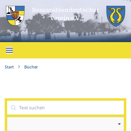
Bessarabien­deutscher
Verein e.V.
Menü öffnen
Start
Bücher
Suche
Buchkategorie