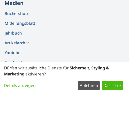
Medien
Büchershop
Mitteilungsblatt
Jahrbuch
Artikelarchiv
Youtube
Facebook
Dürfen wir zusätzliche Dienste für
Sicherheit, Styling &
Findbücher
Marketing
aktivieren?
Widerrufsformular
Details anzeigen
Ablehnen
Das ist ok
Datenschutz
Impressum
Kontakt
Zustimmung ändern
2007 – 2026 Bessarabiendeutscher Verein e.V.