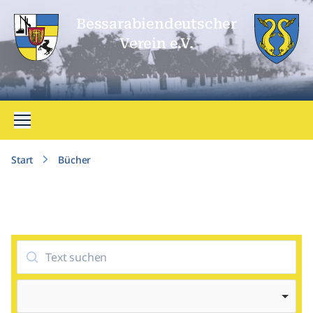
Bessarabien­deutscher
Verein e.V.
Menü öffnen
Start
Bücher
Suche
Buchkategorie