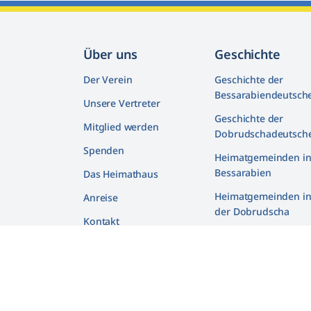
Über uns
Geschichte
Der Verein
Geschichte der
Bessarabiendeutsch
Unsere Vertreter
Geschichte der
Mitglied werden
Dobrudschadeutsch
Spenden
Heimatgemeinden i
Bessarabien
Das Heimathaus
Heimatgemeinden i
Anreise
der Dobrudscha
Kontakt
Biografien
Deutsche und Juden 
Bessarabien
Gedenkstätte