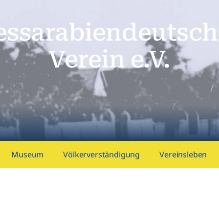
essarabien­deutsch
Verein e.V.
Museum
Völkerverständigung
Vereinsleben