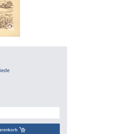
t
riede
arenkorb