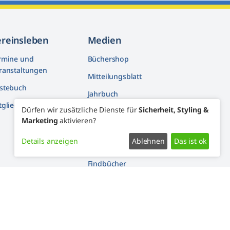
ereinsleben
Medien
rmine und
Büchershop
ranstaltungen
Mitteilungsblatt
stebuch
Jahrbuch
tglieder machen mit
Dürfen wir zusätzliche Dienste für
Sicherheit, Styling &
Artikelarchiv
Marketing
aktivieren?
Youtube
Details anzeigen
Ablehnen
Das ist ok
Facebook
Findbücher
Widerrufsformular