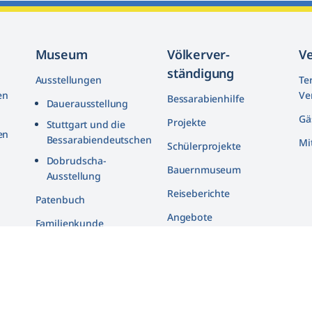
Museum
Völkerver­
V
ständigung
Ausstellungen
Te
en
Ve
Bessarabienhilfe
Dauerausstellung
Gä
Projekte
Stuttgart und die
en
Bessarabiendeutschen
Mi
Schülerprojekte
n
Dobrudscha­-
Bauernmuseum
Ausstellung
Reiseberichte
n
Patenbuch
Angebote
Familienkunde
Bildarchiv
in
Quellenarchiv
Bibliothek