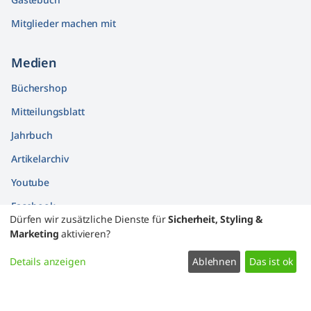
Mitglieder machen mit
Medien
Büchershop
Mitteilungsblatt
Jahrbuch
Artikelarchiv
Youtube
Facebook
Dürfen wir zusätzliche Dienste für
Sicherheit, Styling &
Findbücher
Marketing
aktivieren?
Widerrufsformular
Details anzeigen
Ablehnen
Das ist ok