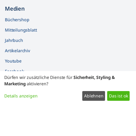
Medien
Büchershop
Mitteilungsblatt
Jahrbuch
Artikelarchiv
Youtube
Facebook
Dürfen wir zusätzliche Dienste für
Sicherheit, Styling &
Findbücher
Marketing
aktivieren?
Widerrufsformular
Details anzeigen
Ablehnen
Das ist ok
Datenschutz
Impressum
Kontakt
Zustimmung ändern
2007 – 2026 Bessarabiendeutscher Verein e.V.