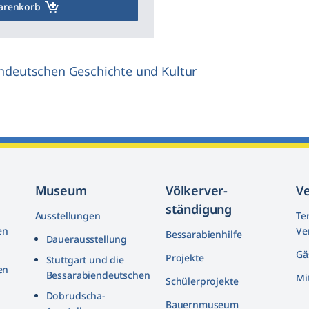
arenkorb
endeutschen Geschichte und Kultur
Museum
Völkerver­
V
ständigung
Ausstellungen
Te
en
Ve
Bessarabienhilfe
Dauerausstellung
Gä
Projekte
Stuttgart und die
en
Bessarabiendeutschen
Mi
Schülerprojekte
n
Dobrudscha­-
Bauernmuseum