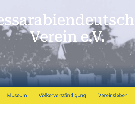
essarabien­deutsch
Verein e.V.
Museum
Völkerverständigung
Vereinsleben
1