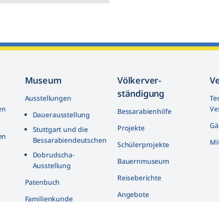
Museum
Völkerver­
V
ständigung
Ausstellungen
Te
en
Ve
Bessarabienhilfe
Dauerausstellung
Gä
Projekte
Stuttgart und die
en
Bessarabiendeutschen
Mi
Schülerprojekte
n
Dobrudscha­-
Bauernmuseum
Ausstellung
Reiseberichte
n
Patenbuch
Angebote
Familienkunde
Bildarchiv