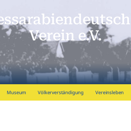
essarabien­deutsch
Verein e.V.
Museum
Völkerverständigung
Vereinsleben