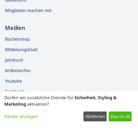
Mitglieder machen mit
Medien
Büchershop
Mitteilungsblatt
Jahrbuch
Artikelarchiv
Youtube
Facebook
Dürfen wir zusätzliche Dienste für
Sicherheit, Styling &
Findbücher
Marketing
aktivieren?
Widerrufsformular
Details anzeigen
Ablehnen
Das ist ok