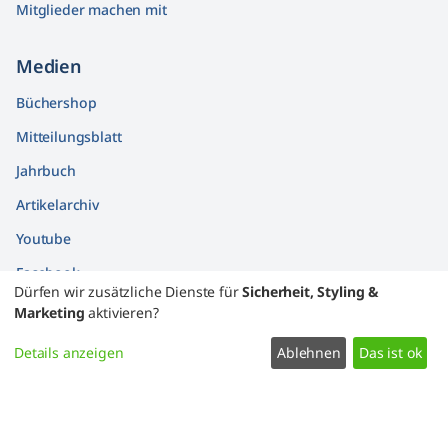
Mitglieder machen mit
Medien
Büchershop
Mitteilungsblatt
Jahrbuch
Artikelarchiv
Youtube
Facebook
Dürfen wir zusätzliche Dienste für
Sicherheit, Styling &
Findbücher
Marketing
aktivieren?
Widerrufsformular
Details anzeigen
Ablehnen
Das ist ok
Datenschutz
Impressum
Kontakt
Zustimmung ändern