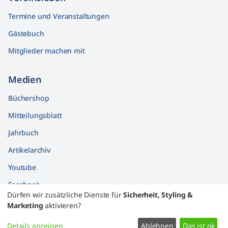
Termine und Veranstaltungen
Gästebuch
Mitglieder machen mit
Medien
Büchershop
Mitteilungsblatt
Jahrbuch
Artikelarchiv
Youtube
Facebook
Dürfen wir zusätzliche Dienste für
Sicherheit, Styling &
Findbücher
Marketing
aktivieren?
Widerrufsformular
Details anzeigen
Ablehnen
Das ist ok