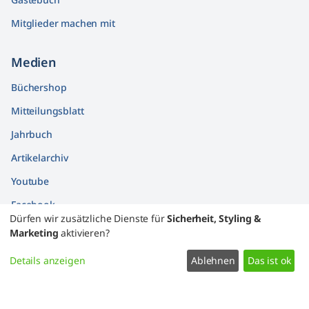
Mitglieder machen mit
Medien
Büchershop
Mitteilungsblatt
Jahrbuch
Artikelarchiv
Youtube
Facebook
Dürfen wir zusätzliche Dienste für
Sicherheit, Styling &
Findbücher
Marketing
aktivieren?
Widerrufsformular
Details anzeigen
Ablehnen
Das ist ok