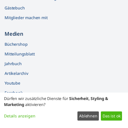
Gästebuch
Mitglieder machen mit
Medien
Büchershop
Mitteilungsblatt
Jahrbuch
Artikelarchiv
Youtube
Facebook
Dürfen wir zusätzliche Dienste für
Sicherheit, Styling &
Findbücher
Marketing
aktivieren?
Widerrufsformular
Details anzeigen
Ablehnen
Das ist ok