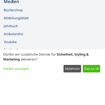
Medien
Büchershop
Mitteilungsblatt
Jahrbuch
Artikelarchiv
Youtube
Facebook
Dürfen wir zusätzliche Dienste für
Sicherheit, Styling &
Findbücher
Marketing
aktivieren?
Widerrufsformular
Details anzeigen
Ablehnen
Das ist ok
Datenschutz
Impressum
Kontakt
Zustimmung ändern
2007 – 2026 Bessarabiendeutscher Verein e.V.