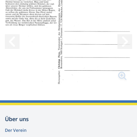
Voriges Bild
Nächs
Über uns
Der Verein