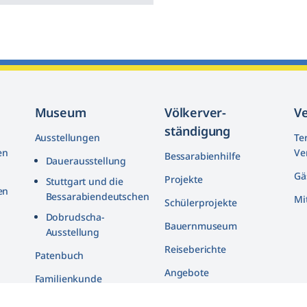
Museum
Völkerver­
V
ständigung
Ausstellungen
Te
en
Ve
Bessarabienhilfe
Dauerausstellung
Gä
Projekte
Stuttgart und die
en
Bessarabiendeutschen
Mi
Schülerprojekte
n
Dobrudscha­-
Bauernmuseum
Ausstellung
Reiseberichte
n
Patenbuch
Angebote
Familienkunde
Bildarchiv