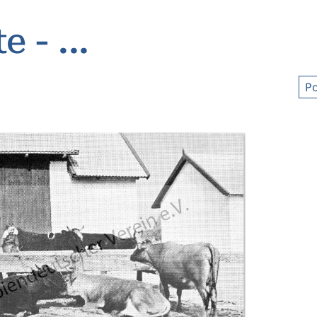
 - ...
Po