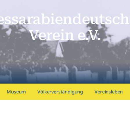
essarabien­deutsch
Verein e.V.
Museum
Völkerverständigung
Vereinsleben