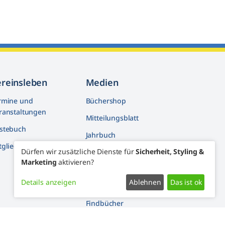
ereinsleben
Medien
rmine und
Büchershop
ranstaltungen
Mitteilungsblatt
stebuch
Jahrbuch
tglieder machen mit
Dürfen wir zusätzliche Dienste für
Sicherheit, Styling &
Artikelarchiv
Marketing
aktivieren?
Youtube
Details anzeigen
Ablehnen
Das ist ok
Facebook
Findbücher
Widerrufsformular