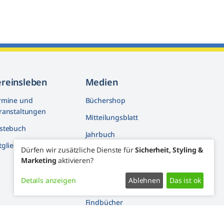
ereinsleben
Medien
rmine und
Büchershop
ranstaltungen
Mitteilungsblatt
stebuch
Jahrbuch
tglieder machen mit
Dürfen wir zusätzliche Dienste für
Sicherheit, Styling &
Artikelarchiv
Marketing
aktivieren?
Youtube
Details anzeigen
Ablehnen
Das ist ok
Facebook
Findbücher
Widerrufsformular