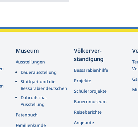
Museum
Völkerver­
V
ständigung
Ausstellungen
Te
en
Ve
Bessarabienhilfe
Dauerausstellung
Gä
Projekte
Stuttgart und die
en
Bessarabiendeutschen
Mi
Schülerprojekte
n
Dobrudscha­-
Bauernmuseum
Ausstellung
Reiseberichte
n
Patenbuch
Angebote
Familienkunde
Bildarchiv