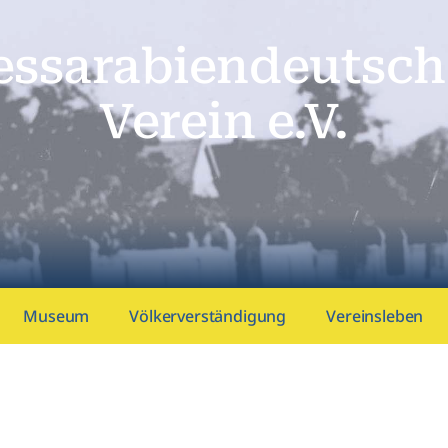
essarabien­deutsch
Verein e.V.
Museum
Völkerverständigung
Vereinsleben