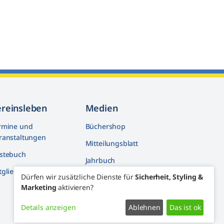
ereinsleben
Medien
rmine und
Büchershop
ranstaltungen
Mitteilungsblatt
stebuch
Jahrbuch
tglieder machen mit
Dürfen wir zusätzliche Dienste für
Sicherheit, Styling &
Artikelarchiv
Marketing
aktivieren?
Youtube
Details anzeigen
Ablehnen
Das ist ok
Facebook