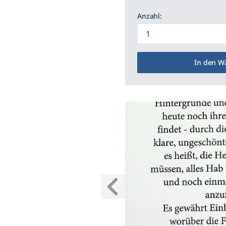
Anzahl:
In den W
Voriges Bild