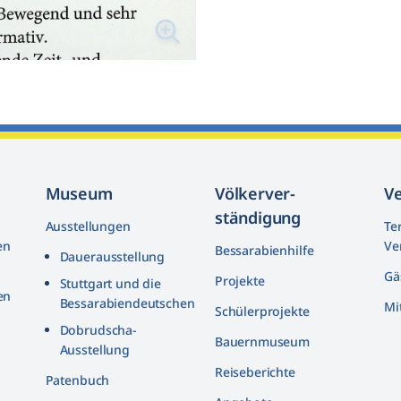
Museum
Völkerver­
V
ständigung
Ausstellungen
Te
en
Ve
Bessarabienhilfe
Dauerausstellung
Gä
Projekte
Stuttgart und die
en
Bessarabiendeutschen
Mi
Schülerprojekte
n
Dobrudscha­-
Bauernmuseum
Ausstellung
Reiseberichte
n
Patenbuch