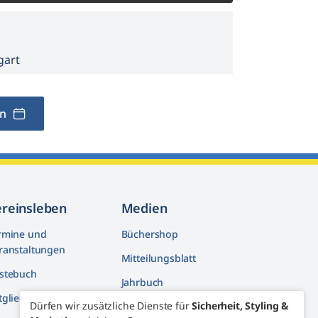
gart
en
ereinsleben
Medien
rmine und
Büchershop
ranstaltungen
Mitteilungsblatt
stebuch
Jahrbuch
tglieder machen mit
Dürfen wir zusätzliche Dienste für
Sicherheit, Styling &
Artikelarchiv