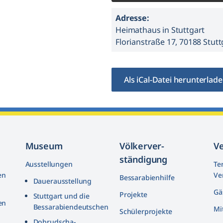
Adresse:
Heimathaus in Stuttgart
Florianstraße 17, 70188 Stutt
Als iCal-Datei herunterlad
Museum
Völkerver­
V
ständigung
Ausstellungen
Te
en
Ve
Bessarabienhilfe
Dauerausstellung
Gä
Projekte
Stuttgart und die
en
Bessarabiendeutschen
Mi
Schülerprojekte
n
Dobrudscha­-