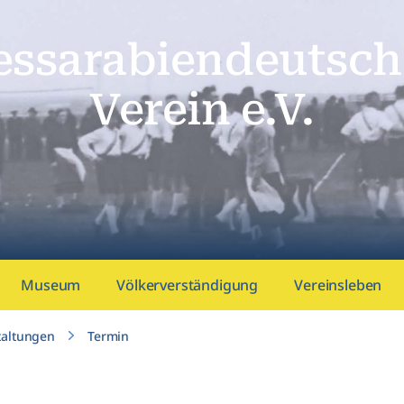
essarabien­deutsch
Verein e.V.
Museum
Völkerverständigung
Vereinsleben
taltungen
Termin