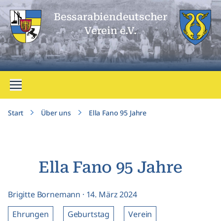
Bessarabien­deutscher
Verein e.V.
Menü öffnen
Start
Über uns
Ella Fano 95 Jahre
Ella Fano 95 Jahre
Brigitte Bornemann
·
14. März 2024
Ehrungen
Geburtstag
Verein