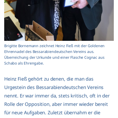
Brigitte Bornemann zeichnet Heinz Fieß mit der Goldenen
Ehrennadel des Bessarabiendeutschen Vereins aus.
Überreichung der Urkunde und einer Flasche Cognac aus
Schabo als Ehrengabe.
Heinz Fieß gehört zu denen, die man das
Urgestein des Bessarabiendeutschen Vereins
nennt. Er war immer da, stets kritisch, oft in der
Rolle der Opposition, aber immer wieder bereit
für neue Aufgaben. Zuletzt übernahm er die