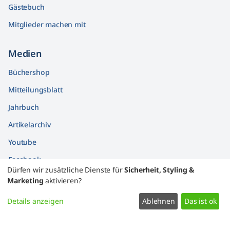
Gästebuch
Mitglieder machen mit
Medien
Büchershop
Mitteilungsblatt
Jahrbuch
Artikelarchiv
Youtube
Facebook
Dürfen wir zusätzliche Dienste für
Sicherheit, Styling &
Findbücher
Marketing
aktivieren?
Widerrufsformular
Details anzeigen
Ablehnen
Das ist ok