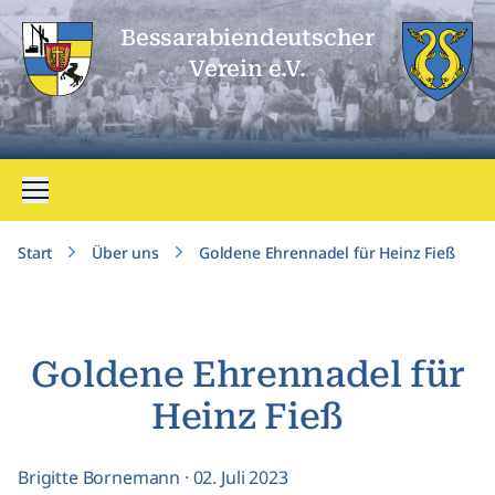
Bessarabien­deutscher
Verein e.V.
Menü öffnen
Start
Über uns
Goldene Ehrennadel für Heinz Fieß
Goldene Ehrennadel für
Heinz Fieß
Brigitte Bornemann
·
02. Juli 2023