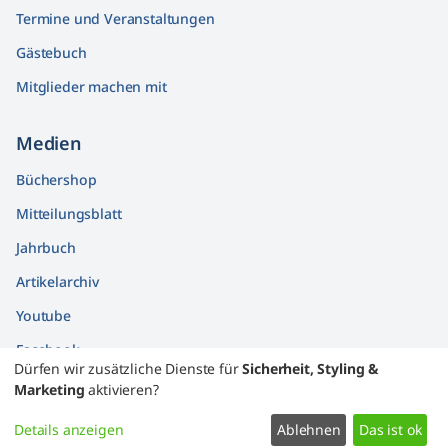
Termine und Veranstaltungen
Gästebuch
Mitglieder machen mit
Medien
Büchershop
Mitteilungsblatt
Jahrbuch
Artikelarchiv
Youtube
Facebook
Dürfen wir zusätzliche Dienste für
Sicherheit, Styling &
Findbücher
Marketing
aktivieren?
Widerrufsformular
Details anzeigen
Ablehnen
Das ist ok