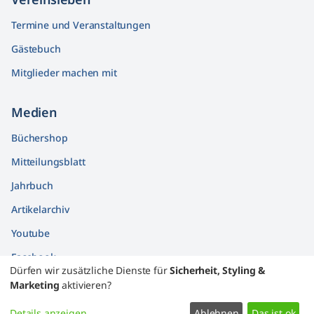
Termine und Veranstaltungen
Gästebuch
Mitglieder machen mit
Medien
Büchershop
Mitteilungsblatt
Jahrbuch
Artikelarchiv
Youtube
Facebook
Dürfen wir zusätzliche Dienste für
Sicherheit, Styling &
Findbücher
Marketing
aktivieren?
Widerrufsformular
Details anzeigen
Ablehnen
Das ist ok